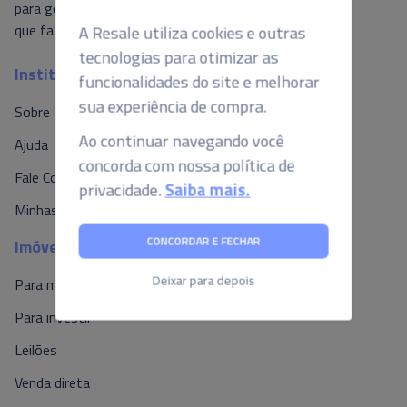
A Resale utiliza cookies e outras
para gerar valor ao mercado, é isso o
que fazemos por aqui.
tecnologias para otimizar as
funcionalidades do site e melhorar
Institucional
sua experiência de compra.
Sobre
Ao continuar navegando você
concorda com nossa política de
Ajuda
privacidade.
Saiba mais.
Fale Conosco
Minhas Propostas
CONCORDAR E FECHAR
Imóveis
Deixar para depois
Para morar
Para investir
Leilões
Venda direta