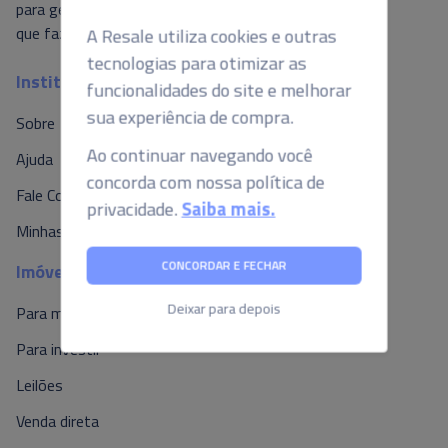
A Resale utiliza cookies e outras
para gerar valor ao mercado, é isso o
que fazemos por aqui.
tecnologias para otimizar as
funcionalidades do site e melhorar
Institucional
sua experiência de compra.
Sobre
Ao continuar navegando você
concorda com nossa política de
Ajuda
privacidade.
Saiba mais.
Fale Conosco
Minhas Propostas
CONCORDAR E FECHAR
Imóveis
Deixar para depois
Para morar
Para investir
Leilões
Venda direta