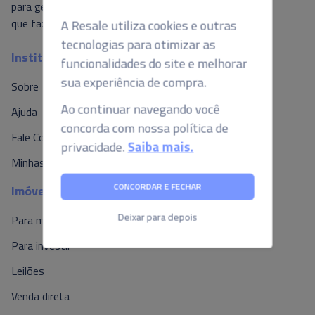
A Resale utiliza cookies e outras
para gerar valor ao mercado, é isso o
que fazemos por aqui.
tecnologias para otimizar as
funcionalidades do site e melhorar
Institucional
sua experiência de compra.
Sobre
Ao continuar navegando você
concorda com nossa política de
Ajuda
privacidade.
Saiba mais.
Fale Conosco
Minhas Propostas
CONCORDAR E FECHAR
Imóveis
Deixar para depois
Para morar
Para investir
Leilões
Venda direta